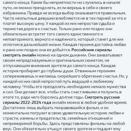
самого конца. Какие бы неприятности ни случались в начале
пути, их можно преодолеть, если веришь в себя и своего
избранника. Правда не всегда выбор оказывается правильным.
Часто неопытные девушки влюбляются не в тех парней за что и
платят высокую цену. У каждой из них непростая судьба и
тернистая дорога к счастью. Только рано или поздно они
обязательно встретят того самого единственного и
неповторимого, верного и надёжного, который станет для них
оплотом в дальнейшей жизни. Каждая героиня достойна любви
и рано или поздно она ее добьётся.
Российские сериалы
смотреть онлайн
можно на одном дыхании. Они захватывают
своим непредсказуемым и оригинальным сюжетом, не
отпускающим внимания зрителя до самого конца. Каждая
история пробирает до глубины души. Отважным героиням
сопереживаешь и желаешь скорейшего обретения счастья. Но, у
каждой из них свой непростой путь ведущий к любимому
человеку. Чтобы его преодолеть необходимо немало мужества
и сил. Они делают все, чтобы стать счастливыми и получить в
итоге то, ради чего боролись долгие годы.
Смотреть русские
сериалы 2022-2024 года
онлайн можно в любое удобное время.
Достаточно лишь выбрать понравившийся фильм, и он
моментально погрузит в свою удивительную историю любви и
страсти, измены и предательств, семейных отношений и
непримиримой борьбы. Здесь представлены фильмы на любой
вкус. Они обязательно отыщут своего зрителя и подарят ему