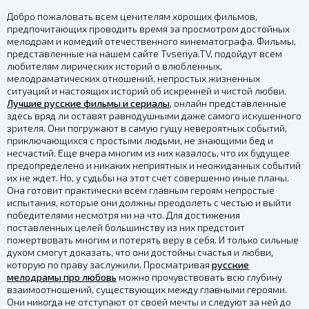
Добро пожаловать всем ценителям хороших фильмов,
предпочитающих проводить время за просмотром достойных
мелодрам и комедий отечественного кинематографа. Фильмы,
представленные на нашем сайте Tvseriya.TV, подойдут всем
любителям лирических историй о влюбленных,
мелодраматических отношений, непростых жизненных
ситуаций и настоящих историй об искренней и чистой любви.
Лучшие русские фильмы и сериалы
, онлайн представленные
здесь вряд ли оставят равнодушными даже самого искушенного
зрителя. Они погружают в самую гущу невероятных событий,
приключающихся с простыми людьми, не знающими бед и
несчастий. Еще вчера многим из них казалось, что их будущее
предопределено и никаких неприятных и неожиданных событий
их не ждет. Но, у судьбы на этот счет совершенно иные планы.
Она готовит практически всем главным героям непростые
испытания, которые они должны преодолеть с честью и выйти
победителями несмотря ни на что. Для достижения
поставленных целей большинству из них предстоит
пожертвовать многим и потерять веру в себя. И только сильные
духом смогут доказать, что они достойны счастья и любви,
которую по праву заслужили. Просматривая
русские
мелодрамы про любовь
можно прочувствовать всю глубину
взаимоотношений, существующих между главными героями.
Они никогда не отступают от своей мечты и следуют за ней до