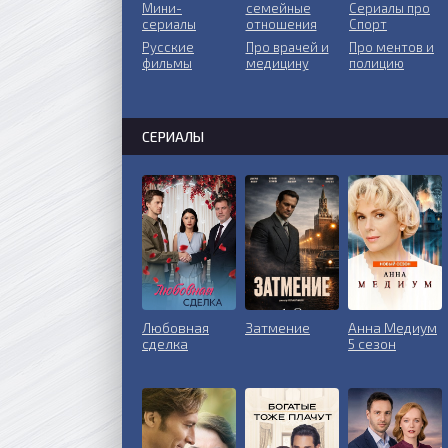
Мини-
ceмeйныe
Сериалы про
сериалы
oтнoшeния
Спорт
Русские
Пpo врачей и
Про ментов и
фильмы
медицину
полицию
СЕРИАЛЫ
Любовная
Затмение
Анна Медиум
сделка
5 сезон