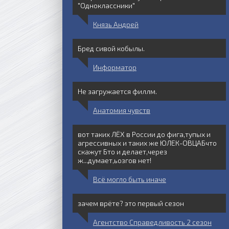
"Одноклассники"
Князь Андрей
Бред сивой кобылы.
Информатор
Не загружается филлм.
Анатомия чувств
вот таких ЛЁХ в России до фига,тупых и
агрессивных и таких же ЮЛЕК-ОВЦАБчто
скажут Бто и делает,через
ж...думает,ьозгов нет!
Всё могло быть иначе
зачем врёте? это первый сезон
Агентство Справедливость 2 сезон