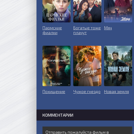
Пармские
Богатые тоже
Мяч
фиалки
плачут
Похищение
Чужое гнездо
Новая земля
КОММЕНТАРИИ
Отправить пожалуйста фильм в