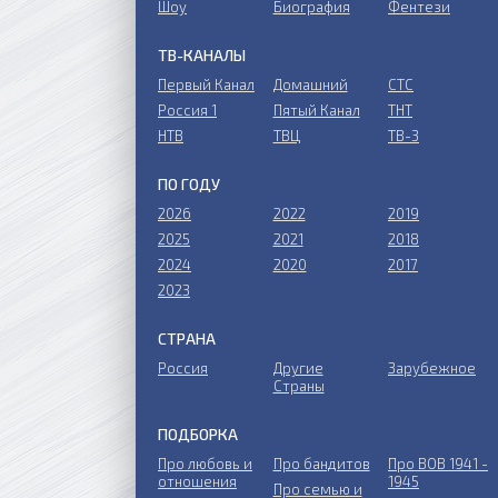
Шоу
Биография
Фентези
ТВ-КАНАЛЫ
Первый Канал
Домашний
СТС
Россия 1
Пятый Канал
ТНТ
НТВ
ТВЦ
ТВ-3
ПО ГОДУ
2026
2022
2019
2025
2021
2018
2024
2020
2017
2023
СТРАНА
Россия
Другие
Зарубежное
Страны
ПОДБОРКА
Про любовь и
Про бандитов
Пpo ВОВ 1941 -
отношения
1945
Пpo ceмью и