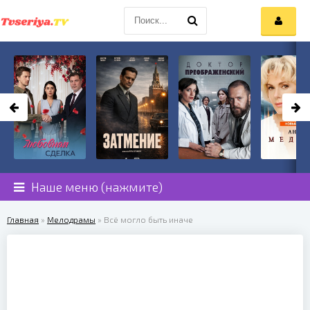
Наше меню (нажмите)
Главная
»
Мелодрамы
» Всё могло быть иначе