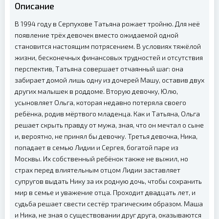
Описание
В 1994 году в Серпухове Татьяна рожает тройню. Для неё
появление трёх девочек вместо ожидаемой одной
становится настоящим потрясением. В условиях тяжёлой
жизни, бесконечных финансовых трудностей и отсутствия
перспектив, Татьяна совершает отчаянный шаг: она
забирает домой лишь одну из дочерей Машу, оставив двух
других малышек в роддоме. Вторую девочку, Юлю,
усыновляет Ольга, которая недавно потеряла своего
ребёнка, родив мёртвого младенца. Как и Татьяна, Ольга
решает скрыть правду от мужа, зная, что он мечтал о сыне
и, вероятно, не принял бы девочку. Третья девочка, Ника,
попадает в семью Лидии и Сергея, богатой паре из
Москвы. Их собственный ребёнок также не выжил, но
страх перед влиятельным отцом Лидии заставляет
супругов выдать Нику за их родную дочь, чтобы сохранить
мир в семье и уважение отца. Проходит двадцать лет, и
судьба решает свести сестёр трагическим образом. Маша
и Ника, не зная о существовании друг друга, оказываются