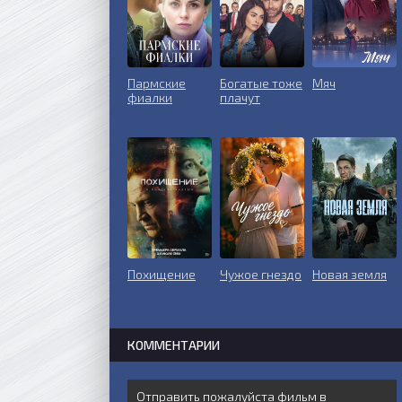
Пармские
Богатые тоже
Мяч
фиалки
плачут
Похищение
Чужое гнездо
Новая земля
КОММЕНТАРИИ
Отправить пожалуйста фильм в