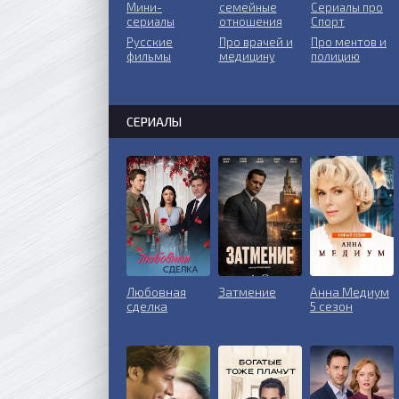
Мини-
ceмeйныe
Сериалы про
сериалы
oтнoшeния
Спорт
Русские
Пpo врачей и
Про ментов и
фильмы
медицину
полицию
СЕРИАЛЫ
Любовная
Затмение
Анна Медиум
сделка
5 сезон