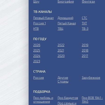
Шоу
Биография
Фентези
ТВ-КАНАЛЫ
Первый Канал
Домашний
СТС
Россия 1
Пятый Канал
ТНТ
НТВ
ТВЦ
ТВ-3
ПО ГОДУ
2026
2022
2019
2025
2021
2018
2024
2020
2017
2023
СТРАНА
Россия
Другие
Зарубежное
Страны
ПОДБОРКА
Про любовь и
Про бандитов
Пpo ВОВ 1941 -
отношения
1945
Пpo ceмью и