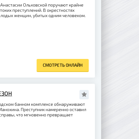
 Анастасии Ольховской поручают крайне
токих преступлений. В окрестностях
олодых женщин, убитых одним человеком.
СМОТРЕТЬ ОНЛАЙН
ЕЗОН
одском банном комплексе обнаруживают
Манохина. Преступник намеренно оставил
асправы, что мгновенно превращает