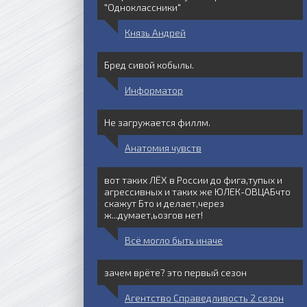
"Одноклассники"
Князь Андрей
Бред сивой кобылы.
Информатор
Не загружается филлм.
Анатомия чувств
вот таких ЛЁХ в России до фига,тупых и
агрессивных и таких же ЮЛЕК-ОВЦАБчто
скажут Бто и делает,через
ж...думает,ьозгов нет!
Всё могло быть иначе
зачем врёте? это первый сезон
Агентство Справедливость 2 сезон