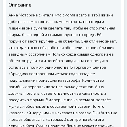
Описание
Анна Моторина считала, что смогла всего в этой жизни
добиться самостоятельно. Несмотря на невзгоды и
лишения она сумела сделать так, чтобы ее строительная
фирма была одной из самых крупных в городе. Ей
поручают вести крупнейшие объекты. Она отлично знает,
что отдала всю себя работе и обеспечила своих близких
завидным состоянием. Только когда крыша одного из ее
объектов рушится и погибают люди, она сознает, что
осталась в полном одиночестве. В торговом центре
«Аркадия» построенном четыре года назад ее
подрядчиками произошла катастрофа. Количество
погибших перевалило за несколько десятков. Анну
должны прилечь к ответственности за халатность и
посадить в тюрьму. В довершение ко всему он застаёт
мужа с любовницей в собственной постели. То, что
казалось ей нерушимым исчезает на глазах. Сын Антон не
желает общаться с матерью. В центре погибла его
девушка Катя. Лучшая подруга Лена не может пережить