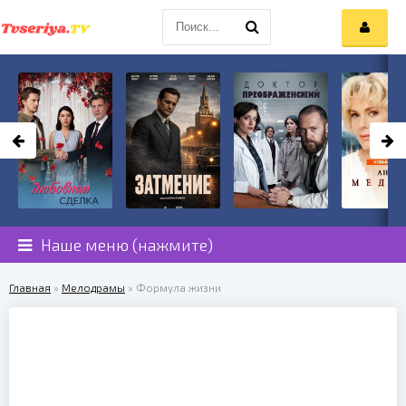
Наше меню (нажмите)
Главная
»
Мелодрамы
» Формула жизни