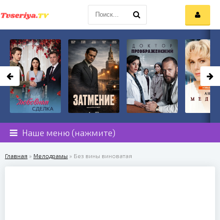
Наше меню (нажмите)
Главная
»
Мелодрамы
» Без вины виноватая