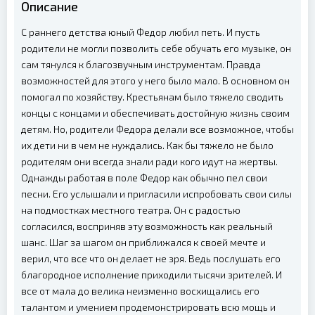
Описание
С раннего детства юный Федор любил петь. И пусть
родители не могли позволить себе обучать его музыке, он
сам тянулся к благозвучным инструментам. Правда
возможностей для этого у него было мало. В основном он
помогал по хозяйству. Крестьянам было тяжело сводить
концы с концами и обеспечивать достойную жизнь своим
детям. Но, родители Федора делали все возможное, чтобы
их дети ни в чем не нуждались. Как бы тяжело не было
родителям они всегда знали ради кого идут на жертвы.
Однажды работая в поле Федор как обычно пел свои
песни. Его услышали и пригласили испробовать свои силы
на подмостках местного театра. Он с радостью
согласился, восприняв эту возможность как реальный
шанс. Шаг за шагом он приближался к своей мечте и
верил, что все что он делает не зря. Ведь послушать его
благородное исполнение приходили тысячи зрителей. И
все от мала до велика неизменно восхищались его
талантом и умением продемонстрировать всю мощь и