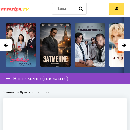
Наше меню (нажмите)
Главная
»
Драма
» Шаляпин