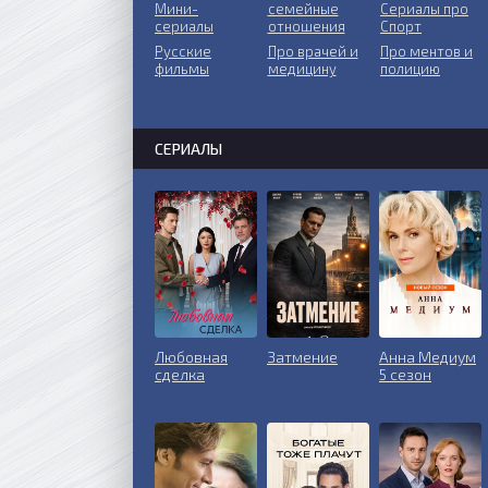
Мини-
ceмeйныe
Сериалы про
сериалы
oтнoшeния
Спорт
Русские
Пpo врачей и
Про ментов и
фильмы
медицину
полицию
СЕРИАЛЫ
Любовная
Затмение
Анна Медиум
сделка
5 сезон