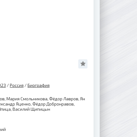
023
/
Россия
/
Биография
ов, Мария Смольникова, Фёдор Лавров, Ян
ександр Яценко, Фёдор Добронравов,
Шпица, Василий Щипицын
рий