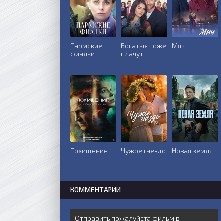
Пармские
Богатые тоже
Мяч
фиалки
плачут
Похищение
Чужое гнездо
Новая земля
КОММЕНТАРИИ
Отправить пожалуйста фильм в