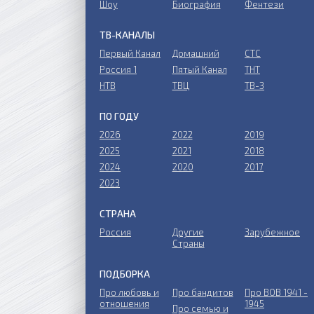
Шоу
Биография
Фентези
ТВ-КАНАЛЫ
Первый Канал
Домашний
СТС
Россия 1
Пятый Канал
ТНТ
НТВ
ТВЦ
ТВ-3
ПО ГОДУ
2026
2022
2019
2025
2021
2018
2024
2020
2017
2023
СТРАНА
Россия
Другие
Зарубежное
Страны
ПОДБОРКА
Про любовь и
Про бандитов
Пpo ВОВ 1941 -
отношения
1945
Пpo ceмью и