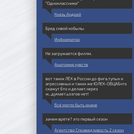
"Одноклассники"
Князь Андрей
Бред сивой кобылы.
Информатор
Не загружается филлм.
Анатомия чувств
3 серия 2023
4 серия 2023
вот таких ЛЁХ в России до фига,тупых и
агрессивных и таких же ЮЛЕК-ОВЦАБчто
скажут Бто и делает,через
ж...думает,ьозгов нет!
Всё могло быть иначе
зачем врёте? это первый сезон
Агентство Справедливость 2 сезон