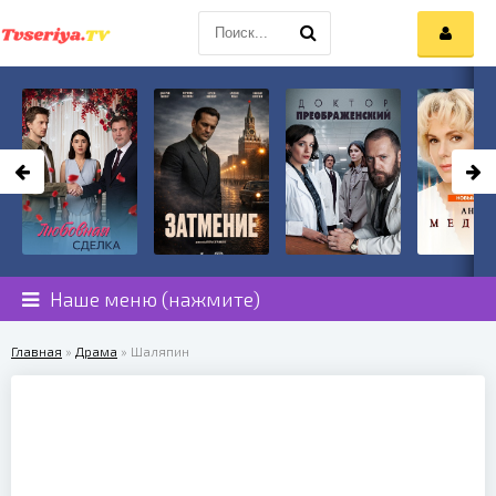
Наше меню (нажмите)
Главная
»
Драма
» Шаляпин