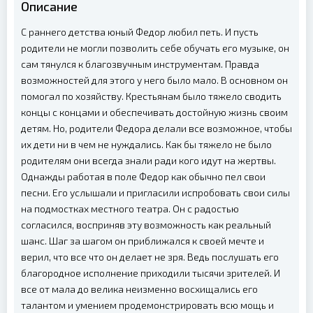
Описание
С раннего детства юный Федор любил петь. И пусть
родители не могли позволить себе обучать его музыке, он
сам тянулся к благозвучным инструментам. Правда
возможностей для этого у него было мало. В основном он
помогал по хозяйству. Крестьянам было тяжело сводить
концы с концами и обеспечивать достойную жизнь своим
детям. Но, родители Федора делали все возможное, чтобы
их дети ни в чем не нуждались. Как бы тяжело не было
родителям они всегда знали ради кого идут на жертвы.
Однажды работая в поле Федор как обычно пел свои
песни. Его услышали и пригласили испробовать свои силы
на подмостках местного театра. Он с радостью
согласился, восприняв эту возможность как реальный
шанс. Шаг за шагом он приближался к своей мечте и
верил, что все что он делает не зря. Ведь послушать его
благородное исполнение приходили тысячи зрителей. И
все от мала до велика неизменно восхищались его
талантом и умением продемонстрировать всю мощь и