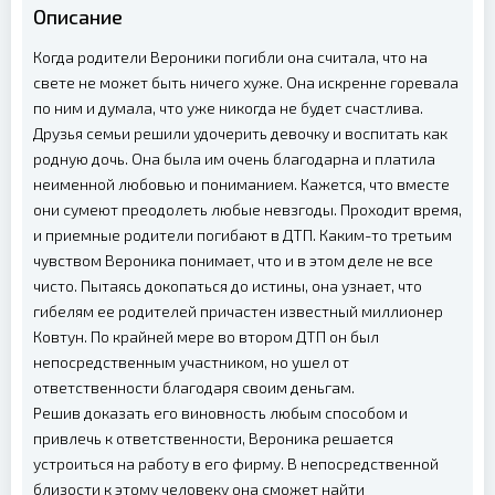
Описание
Когда родители Вероники погибли она считала, что на
свете не может быть ничего хуже. Она искренне горевала
по ним и думала, что уже никогда не будет счастлива.
Друзья семьи решили удочерить девочку и воспитать как
родную дочь. Она была им очень благодарна и платила
неименной любовью и пониманием. Кажется, что вместе
они сумеют преодолеть любые невзгоды. Проходит время,
и приемные родители погибают в ДТП. Каким-то третьим
чувством Вероника понимает, что и в этом деле не все
чисто. Пытаясь докопаться до истины, она узнает, что
гибелям ее родителей причастен известный миллионер
Ковтун. По крайней мере во втором ДТП он был
непосредственным участником, но ушел от
ответственности благодаря своим деньгам.
Решив доказать его виновность любым способом и
привлечь к ответственности, Вероника решается
устроиться на работу в его фирму. В непосредственной
близости к этому человеку она сможет найти