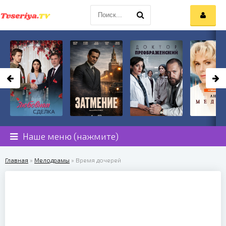
Наше меню (нажмите)
Главная
»
Мелодрамы
» Время дочерей