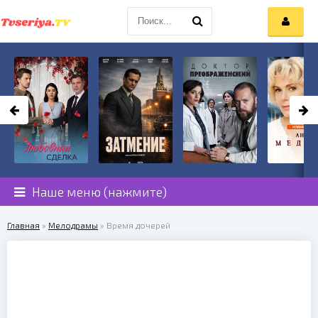
Наше меню (нажмите)
Главная
»
Мелодрамы
» Время дочерей