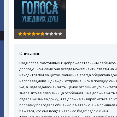
Описание
Надя росла счастливым и доброжелательным ребенком. 
добродушной маме она всегда может найти ответы на 
находится под защитой. Женщина всегда оберегала дочк
несправедлива. Однажды отправившись в поездку, они 
же, а Наде удалось выжить. Ценой огромных усилий тет
знала, что ее племянница особенная. Она должна жить в
отдала жизнь за дочку, и та должна выкарабкаться во ч
поправку благодаря общению с матерью. Она слышала ее
Кажется, что она всегда незримо будет рядом с ней.
Тетя София удочерила Наденьку понимая, что так будет л