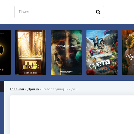
Главная
»
Драма
» Голоса ушедших душ