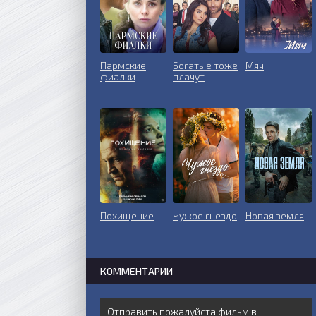
Пармские
Богатые тоже
Мяч
фиалки
плачут
Похищение
Чужое гнездо
Новая земля
КОММЕНТАРИИ
Отправить пожалуйста фильм в