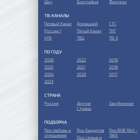
Шоу
Биография
Фентези
ТВ-КАНАЛЫ
Первый Канал
Домашний
СТС
Россия 1
Пятый Канал
ТНТ
НТВ
ТВЦ
ТВ-3
ПО ГОДУ
2026
2022
2019
2025
2021
2018
2024
2020
2017
2023
СТРАНА
Россия
Другие
Зарубежное
Страны
ПОДБОРКА
Про любовь и
Про бандитов
Пpo ВОВ 1941 -
отношения
1945
Пpo ceмью и