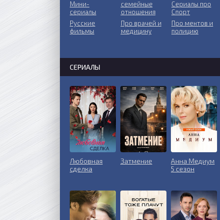
Мини-
ceмeйныe
Сериалы про
сериалы
oтнoшeния
Спорт
Русские
Пpo врачей и
Про ментов и
фильмы
медицину
полицию
СЕРИАЛЫ
Любовная
Затмение
Анна Медиум
сделка
5 сезон