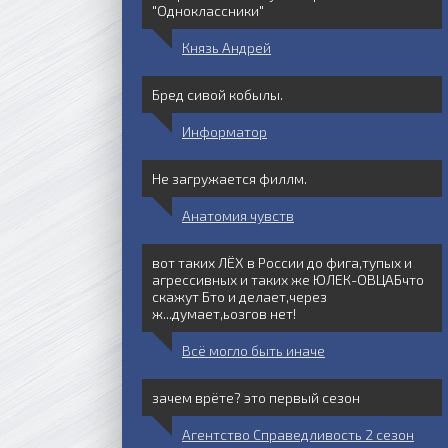
"Одноклассники"
Князь Андрей
Бред сивой кобылы.
Информатор
Не загружается филлм.
Анатомия чувств
вот таких ЛЁХ в России до фига,тупых и
агрессивных и таких же ЮЛЕК-ОВЦАБчто
скажут Бто и делает,через
ж...думает,ьозгов нет!
я 2023
5 серия 2023
6 серия 2023
Всё могло быть иначе
зачем врёте? это первый сезон
Агентство Справедливость 2 сезон