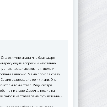
Она отлично знала, что благодаря
интересующие вопросы и неустанно
у зная, насколько жизнь тяжела и
попали в аварию. Мама погибла сразу
я София возвращала ее к жизни. Она
о чтобы то ни стало. Ведь сестра
тобы то ни стало. Девочка пошла на
 голос и наставляла на путь истинный.
учше для них обеих. Они не могли