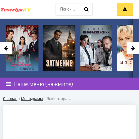
Наше меню (нажмите)
Главная
»
Мелодрамы
» Любить врага