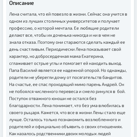
Описание
Лена считала, что ей повезло в жизни. Сейчас она учится в
одном из лучших столичных университетов и получает
профессию, о которой мечтала. Ее любящие родители
делают все, чтобы их доченька никогда и ни в чем не
знала отказа. Поэтому они стараются сделать каждый ее
день счастливым. Периодически Лена показывает свой
характер, но добросердечная мама Екатерина,
сглаживает острые углы и помогает ей находить выход.
Папа Василий является ее надежной опорой. Но однажды,
родители не уберегли дочку от посягательств бандитов.
На счастье, ее спас проходящий мимо парень Андрей. Он
не побоялся численного перевеса и смело ринулся в бой.
Поступок отважного юноши не остался без
благодарности. Лена понимает, что без ума влюбилась в
своего рыцаря. Кажется, что все в жизни Лены стало еще
лучше. Осталось только познакомить возлюбленного и
родителей и официально объявить о своих отношениях.
Как казалось родственники двоих молодых людей