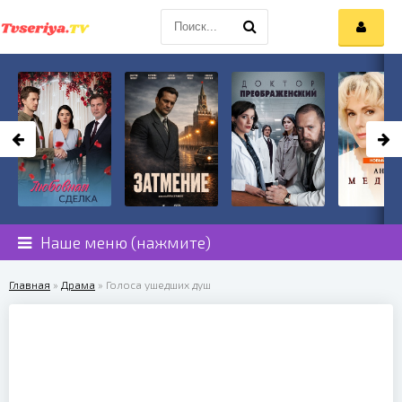
Наше меню (нажмите)
Главная
»
Драма
» Голоса ушедших душ