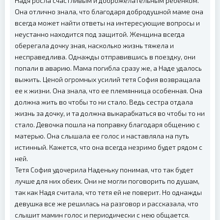
Надя росла счастливым и доброжелательным ребенком.
Она отлично знала, что благодаря добродушной маме она
всегда может найти ответы на интересующие вопросы и
неустанно находится под защитой. Женщина всегда
оберегала дочку зная, насколько жизнь тяжела и
несправедлива. Однажды отправившись в поездку, они
попали в аварию. Мама погибла сразу же, а Наде удалось
выжить. Ценой огромных усилий тетя София возвращала
ее к жизни. Она знала, что ее племянница особенная. Она
должна жить во чтобы то ни стало. Ведь сестра отдала
жизнь за дочку, и та должна выкарабкаться во чтобы то ни
стало. Девочка пошла на поправку благодаря общению с
матерью. Она слышала ее голос и наставляла на путь
истинный. Кажется, что она всегда незримо будет рядом с
ней.
Тетя София удочерила Наденьку понимая, что так будет
лучше для них обеих. Они не могли поговорить по душам,
так как Надя считала, что тетя ей не поверит. Но однажды
девушка все же решилась на разговор и рассказала, что
слышит мамин голос и периодически с нею общается.