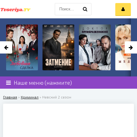
Наше меню (нажмите)
Главная
»
Криминал
» Невский 2 сезон