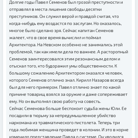
Долгие годы Павел Семенов был грозой преступности и
отправлял в места лишения свободы десятки
преступников. Он служил верой и правдой считая, что
когда-нибудь ему воздастся по заслугам. Но оказалось,
многое было сделано зря. Сейчас капитан Семенов
жалеет, что в свое время вычислил и поймал
Архитектора. На Невском особенно не занимались этой
проблемой, так как имели дела по важнее. А расторопный
Семенов заинтересовался этим резонансным делом и
отыскал того, кто будоражил умы общественности. К
большому сожалению Архитектором оказался человек,
которого Семенов отлично знал. Кирилл Назаров всегда
был для него примером. Павел отлично знает по какой
причине товарищ взялся за оружие и даже сопереживает
ему. Но он выполнял свою работу на совесть.
Сейчас Семенова больше беспокоит судьба жены Юли. Ее
посадили в тюрьму за непредумышленное убийство
наркомана из травматического пистолета. Теперь три
года любимая женщина проведет в колонии. И это в корне
изменило представление Павла о системе. Он уволился