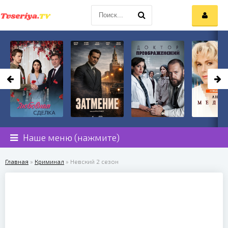
Наше меню (нажмите)
Главная
»
Криминал
» Невский 2 сезон