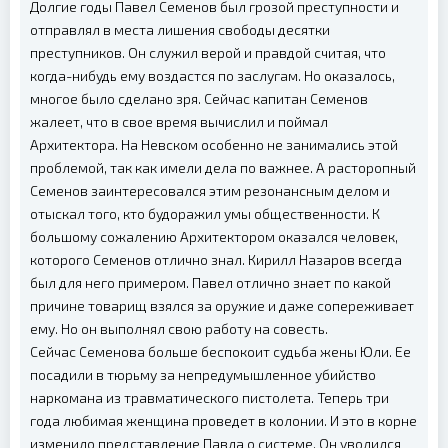
Долгие годы Павел Семенов был грозой преступности и
отправлял в места лишения свободы десятки
преступников. Он служил верой и правдой считая, что
когда-нибудь ему воздастся по заслугам. Но оказалось,
многое было сделано зря. Сейчас капитан Семенов
жалеет, что в свое время вычислил и поймал
Архитектора. На Невском особенно не занимались этой
проблемой, так как имели дела по важнее. А расторопный
Семенов заинтересовался этим резонансным делом и
отыскал того, кто будоражил умы общественности. К
большому сожалению Архитектором оказался человек,
которого Семенов отлично знал. Кирилл Назаров всегда
был для него примером. Павел отлично знает по какой
причине товарищ взялся за оружие и даже сопереживает
ему. Но он выполнял свою работу на совесть.
Сейчас Семенова больше беспокоит судьба жены Юли. Ее
посадили в тюрьму за непредумышленное убийство
наркомана из травматического пистолета. Теперь три
года любимая женщина проведет в колонии. И это в корне
изменило представление Павла о системе. Он уволился