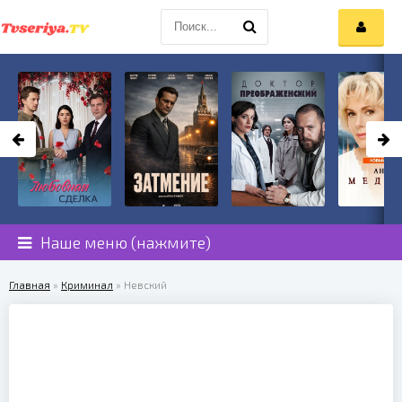
Наше меню (нажмите)
Главная
»
Криминал
» Невский