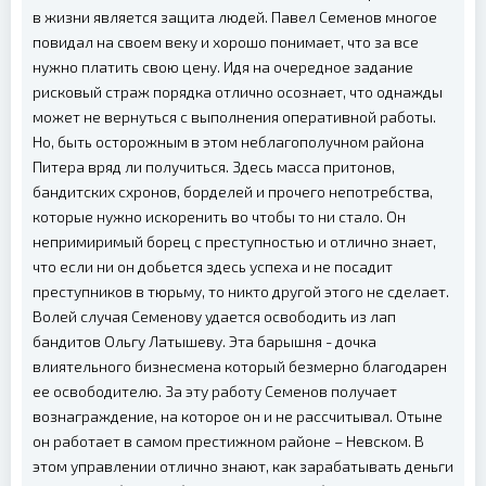
в жизни является защита людей. Павел Семенов многое
повидал на своем веку и хорошо понимает, что за все
нужно платить свою цену. Идя на очередное задание
рисковый страж порядка отлично осознает, что однажды
может не вернуться с выполнения оперативной работы.
Но, быть осторожным в этом неблагополучном района
Питера вряд ли получиться. Здесь масса притонов,
бандитских схронов, борделей и прочего непотребства,
которые нужно искоренить во чтобы то ни стало. Он
непримиримый борец с преступностью и отлично знает,
что если ни он добьется здесь успеха и не посадит
преступников в тюрьму, то никто другой этого не сделает.
Волей случая Семенову удается освободить из лап
бандитов Ольгу Латышеву. Эта барышня - дочка
влиятельного бизнесмена который безмерно благодарен
ее освободителю. За эту работу Семенов получает
вознаграждение, на которое он и не рассчитывал. Отыне
он работает в самом престижном районе – Невском. В
этом управлении отлично знают, как зарабатывать деньги