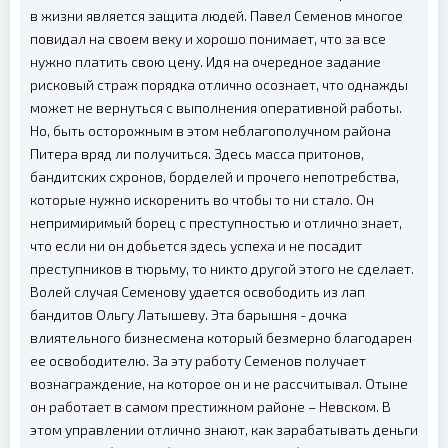
в жизни является защита людей. Павел Семенов многое
повидал на своем веку и хорошо понимает, что за все
нужно платить свою цену. Идя на очередное задание
рисковый страж порядка отлично осознает, что однажды
может не вернуться с выполнения оперативной работы.
Но, быть осторожным в этом неблагополучном района
Питера вряд ли получиться. Здесь масса притонов,
бандитских схронов, борделей и прочего непотребства,
которые нужно искоренить во чтобы то ни стало. Он
непримиримый борец с преступностью и отлично знает,
что если ни он добьется здесь успеха и не посадит
преступников в тюрьму, то никто другой этого не сделает.
Волей случая Семенову удается освободить из лап
бандитов Ольгу Латышеву. Эта барышня - дочка
влиятельного бизнесмена который безмерно благодарен
ее освободителю. За эту работу Семенов получает
вознаграждение, на которое он и не рассчитывал. Отыне
он работает в самом престижном районе – Невском. В
этом управлении отлично знают, как зарабатывать деньги