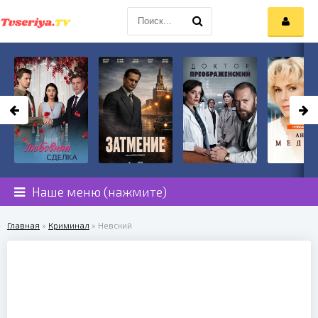
Наше меню (нажмите)
Главная
»
Криминал
» Невский