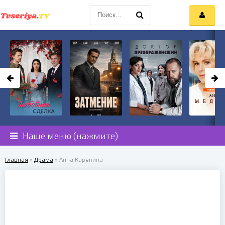
Наше меню (нажмите)
Главная
»
Драма
» Анна Каренина