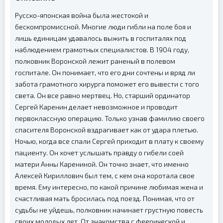
Русско-японская война была жестокой и
бескомпромиссной. Многие люди гибли на поле боя и
лишь единицам удавалось выжить в госпиталях под
наблюдением грамотных специалистов. В 1904 году,
полковник Воронской лежит раненый в полевом
госпитале. Он понимает, что его дни сочтены и вряд ли
забота грамотного хирурга поможет его вывести с того
света. Он все равно мертвец. Но, старший ординатор
Сергей Каренин делает невозможное и проводит
первоклассную операцию. Только узнав фамилию своего
спасителя Воронской вздрагивает как от удара плетью.
Ночью, когда все спали Сергей приходит в плату к своему
пациенту. Он хочет услышать правду о гибели соей
матери Анны Карениной. Он точно знает, что именно
Алексей Кириллович был тем, с кем она коротала свое
время. Ему интересно, по какой причине любимая жена и
счастливая мать бросилась под поезд. Понимая, что от
судьбы не уйдешь, полковник начинает грустную повесть
своих молодых лет. От знакомства с феерической и