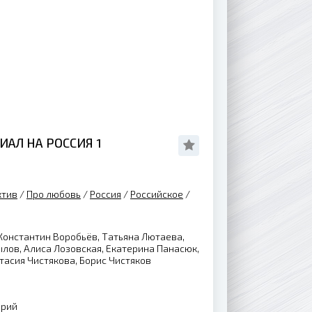
ИАЛ НА РОССИЯ 1
ктив
/
Про любовь
/
Россия
/
Российское
/
Константин Воробьёв, Татьяна Лютаева,
лов, Алиса Лозовская, Екатерина Панасюк,
тасия Чистякова, Борис Чистяков
ерий