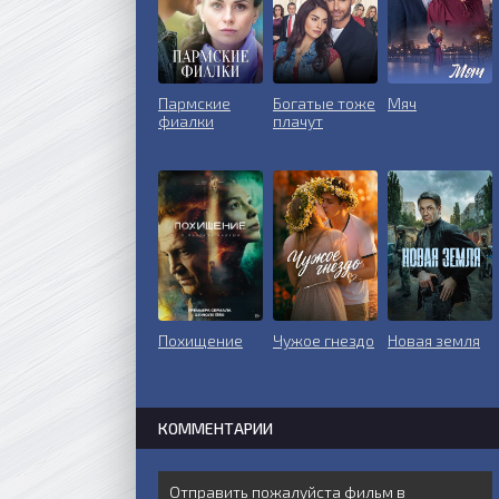
Пармские
Богатые тоже
Мяч
фиалки
плачут
Похищение
Чужое гнездо
Новая земля
КОММЕНТАРИИ
Отправить пожалуйста фильм в