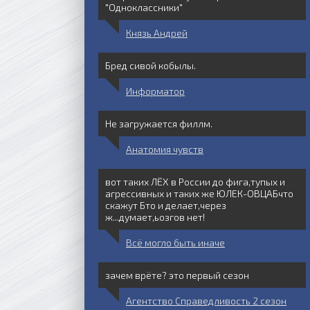
"Одноклассники"
Князь Андрей
Бред сивой кобылы.
Информатор
Не загружается филлм.
Анатомия чувств
вот таких ЛЁХ в России до фига,тупых и
агрессивных и таких же ЮЛЕК-ОВЦАБчто
скажут Бто и делает,через
ж...думает,ьозгов нет!
Всё могло быть иначе
зачем врёте? это первый сезон
Агентство Справедливость 2 сезон