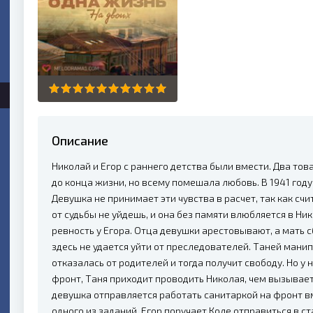
Описание
Николай и Егор с раннего детства были вмести. Два тов
до конца жизни, но всему помешала любовь. В 1941 году
Девушка не принимает эти чувства в расчет, так как сч
от судьбы не уйдешь, и она без памяти влюбляется в Н
ревность у Егора. Отца девушки арестовывают, а мать с
здесь не удается уйти от преследователей. Таней манип
отказалась от родителей и тогда получит свободу. Но у 
фронт, Таня приходит проводить Николая, чем вызывает
девушка отправляется работать санитаркой на фронт в
одного из заданий, Егор поручает Коле отправиться в ст