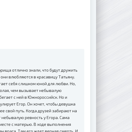
арища отлично знали, что будут дружить
 они влюбляются в красавицу Татьяну.
итает себя слишком юной для любви. Но,
иколая, чем вызывает небывалую
бегает с ней в Южнороссийск. Но и
улирует Егор. Он хочет, чтобы девушка
нее свой путь. Когда друзей забирают на
 небывалую ревность у Егора. Сама
месте с матерью. В ходе выполнения
ан врага. Там его ждет верная смерть. И