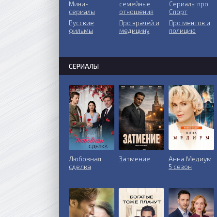
Мини-
ceмeйныe
Сериалы про
сериалы
oтнoшeния
Спорт
Русские
Пpo врачей и
Про ментов и
фильмы
медицину
полицию
СЕРИАЛЫ
Любовная
Затмение
Анна Медиум
сделка
5 сезон