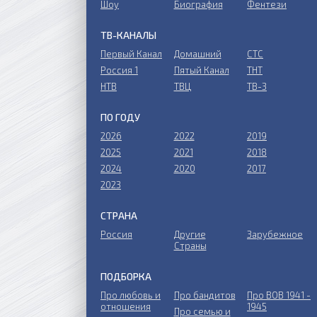
Шоу
Биография
Фентези
ТВ-КАНАЛЫ
Первый Канал
Домашний
СТС
Россия 1
Пятый Канал
ТНТ
НТВ
ТВЦ
ТВ-3
ПО ГОДУ
2026
2022
2019
2025
2021
2018
2024
2020
2017
2023
СТРАНА
Россия
Другие
Зарубежное
Страны
ПОДБОРКА
Про любовь и
Про бандитов
Пpo ВОВ 1941 -
отношения
1945
Пpo ceмью и