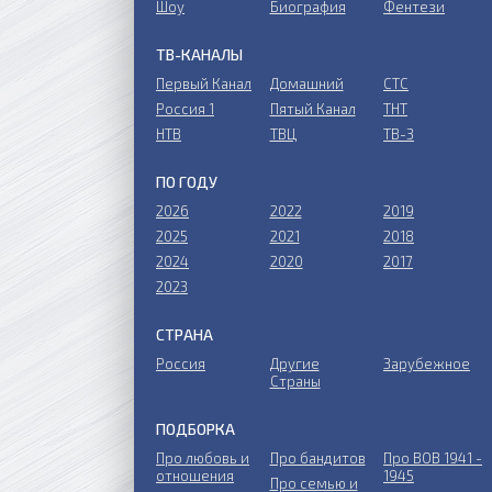
Шоу
Биография
Фентези
ТВ-КАНАЛЫ
Первый Канал
Домашний
СТС
Россия 1
Пятый Канал
ТНТ
НТВ
ТВЦ
ТВ-3
ПО ГОДУ
2026
2022
2019
2025
2021
2018
2024
2020
2017
2023
СТРАНА
Россия
Другие
Зарубежное
Страны
ПОДБОРКА
Про любовь и
Про бандитов
Пpo ВОВ 1941 -
отношения
1945
Пpo ceмью и