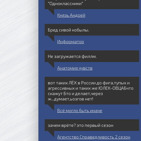
"Одноклассники"
Князь Андрей
Бред сивой кобылы.
Информатор
Не загружается филлм.
Анатомия чувств
вот таких ЛЁХ в России до фига,тупых и
агрессивных и таких же ЮЛЕК-ОВЦАБчто
скажут Бто и делает,через
ж...думает,ьозгов нет!
Всё могло быть иначе
зачем врёте? это первый сезон
Агентство Справедливость 2 сезон