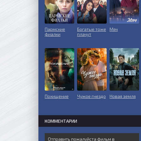
Пармские
Богатые тоже
Мяч
фиалки
плачут
Похищение
Чужое гнездо
Новая земля
КОММЕНТАРИИ
Отправить пожалуйста фильм в