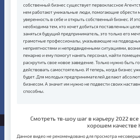
собственный бизнес существует первоклассное Агентст
нем работают уникальные люди, помогающие обрести 
уверенность в себе и открыть собственный бизнес. И эт
необходима тем, кто хочет добиться поставленных целе
заняться будущий предприниматель, это только его меч
грамотные профессионалы, указывающие на подводные
неприятностями и непредвиденными ситуациями, возник
пекарню и ему помогут нанять персонал, найти помещен
раскрутить свое новое заведение. Только нужно быть го
действовать самостоятельно. И теперь, когда бизнес уже
будет. Для молодых предпринимателей делают абсолютн
бизнесом. А значит им нужно не подвести своих наставни
способны.
Смотреть тв-шоу шаг в карьеру 2022 все
хорошем качестве 
Данное видео не рекомендовано для просмотра несоверш