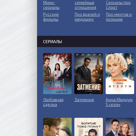
Мини-
ceмeйныe
Сериалы про
сериалы
oтнoшeния
Спорт
Русские
Пpo врачей и
Про ментов и
фильмы
медицину
полицию
СЕРИАЛЫ
Любовная
Затмение
Анна Медиум
сделка
5 сезон