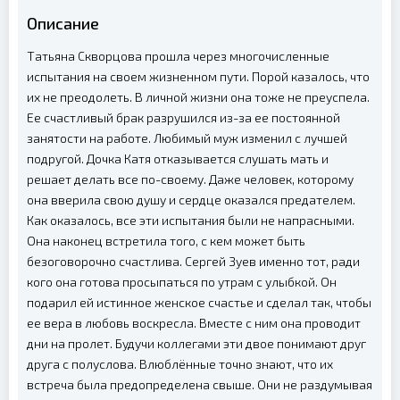
Описание
Татьяна Скворцова прошла через многочисленные
испытания на своем жизненном пути. Порой казалось, что
их не преодолеть. В личной жизни она тоже не преуспела.
Ее счастливый брак разрушился из-за ее постоянной
занятости на работе. Любимый муж изменил с лучшей
подругой. Дочка Катя отказывается слушать мать и
решает делать все по-своему. Даже человек, которому
она вверила свою душу и сердце оказался предателем.
Как оказалось, все эти испытания были не напрасными.
Она наконец встретила того, с кем может быть
безоговорочно счастлива. Сергей Зуев именно тот, ради
кого она готова просыпаться по утрам с улыбкой. Он
подарил ей истинное женское счастье и сделал так, чтобы
ее вера в любовь воскресла. Вместе с ним она проводит
дни на пролет. Будучи коллегами эти двое понимают друг
друга с полуслова. Влюблённые точно знают, что их
встреча была предопределена свыше. Они не раздумывая