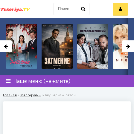
Наше меню (нажмите)
Главная
»
Мелодрамы
» Акушерка 4 сезон