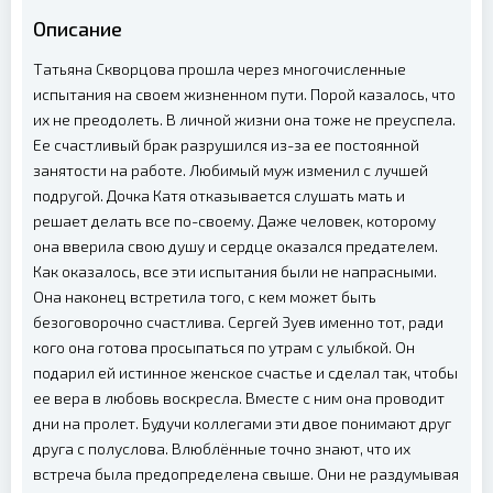
Описание
Татьяна Скворцова прошла через многочисленные
испытания на своем жизненном пути. Порой казалось, что
их не преодолеть. В личной жизни она тоже не преуспела.
Ее счастливый брак разрушился из-за ее постоянной
занятости на работе. Любимый муж изменил с лучшей
подругой. Дочка Катя отказывается слушать мать и
решает делать все по-своему. Даже человек, которому
она вверила свою душу и сердце оказался предателем.
Как оказалось, все эти испытания были не напрасными.
Она наконец встретила того, с кем может быть
безоговорочно счастлива. Сергей Зуев именно тот, ради
кого она готова просыпаться по утрам с улыбкой. Он
подарил ей истинное женское счастье и сделал так, чтобы
ее вера в любовь воскресла. Вместе с ним она проводит
дни на пролет. Будучи коллегами эти двое понимают друг
друга с полуслова. Влюблённые точно знают, что их
встреча была предопределена свыше. Они не раздумывая