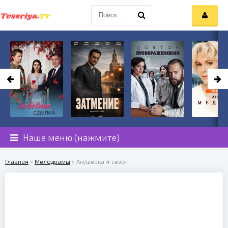
Наше меню (нажмите)
Главная
»
Мелодрамы
» Акушерка 4 сезон