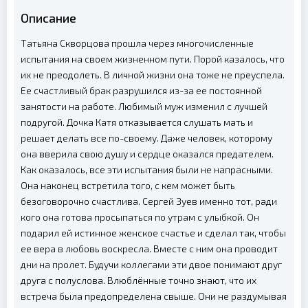
Описание
Татьяна Скворцова прошла через многочисленные
испытания на своем жизненном пути. Порой казалось, что
их не преодолеть. В личной жизни она тоже не преуспела.
Ее счастливый брак разрушился из-за ее постоянной
занятости на работе. Любимый муж изменил с лучшей
подругой. Дочка Катя отказывается слушать мать и
решает делать все по-своему. Даже человек, которому
она вверила свою душу и сердце оказался предателем.
Как оказалось, все эти испытания были не напрасными.
Она наконец встретила того, с кем может быть
безоговорочно счастлива. Сергей Зуев именно тот, ради
кого она готова просыпаться по утрам с улыбкой. Он
подарил ей истинное женское счастье и сделал так, чтобы
ее вера в любовь воскресла. Вместе с ним она проводит
дни на пролет. Будучи коллегами эти двое понимают друг
друга с полуслова. Влюблённые точно знают, что их
встреча была предопределена свыше. Они не раздумывая