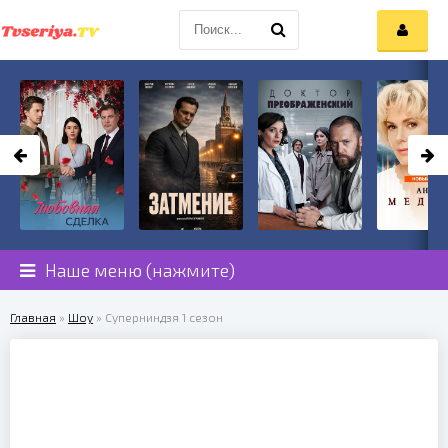
Наше меню (нажмите)
Главная
»
Шоу
» Суперниндзя 1 сезон