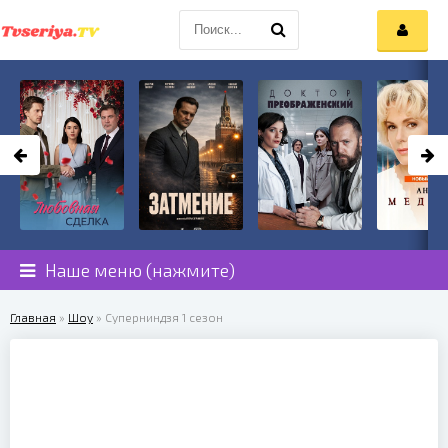
Наше меню (нажмите)
Главная
»
Шоу
» Суперниндзя 1 сезон