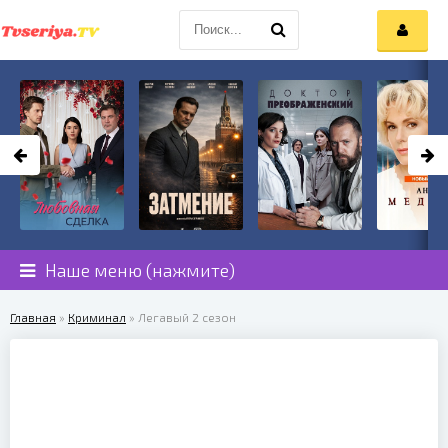
Наше меню (нажмите)
Главная
»
Криминал
» Легавый 2 сезон