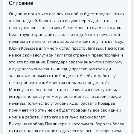
Описание
Он давно понял, что его личная война будет продолжаться
до конца дней. Кажется, что он уже пересадил столько
преступников сколько мог. А они множатся день ото дня.
Ведь трудно приставить сколько людей хотят нечестной
наживы и не знают иного заработка как получить выгоду.
Юрий Козырев для многих стал просто Легавый. Несмотря
на все свои заслуги он является стражем правопорядка и
это его призвание. Благодаря своему аналитическом уму
ему удалось вычислить ни одну преступную схему и
засадить в тюрьму сотни бандитов. А сейчас работы у
него прибавиться. Амнистия сделала свое дело. И в
Москву со всех сторон стали съезжаться преступники,
которые попросту не могут остановиться в своей жажде
наживы. Количество уголовных дел растет и Козырев
понимает, что отныне он будет проводить все свои дни и
ночи на работе. И это его не сильно вдохновляет.
Выход на свободу Павликера, с которым он боролся более
пяти лет назад становится для него ужасным открытием.