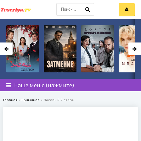
Наше меню (нажмите)
Главная
»
Криминал
» Легавый 2 сезон