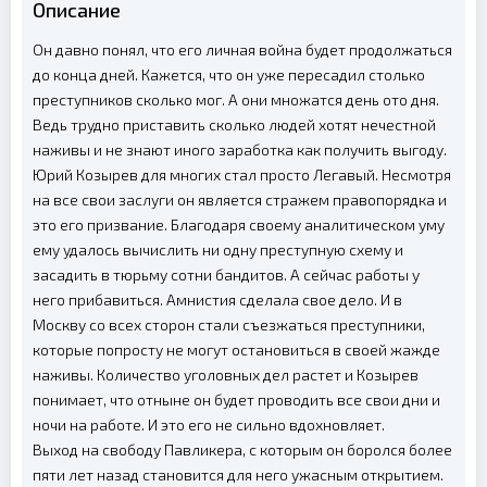
Описание
Он давно понял, что его личная война будет продолжаться
до конца дней. Кажется, что он уже пересадил столько
преступников сколько мог. А они множатся день ото дня.
Ведь трудно приставить сколько людей хотят нечестной
наживы и не знают иного заработка как получить выгоду.
Юрий Козырев для многих стал просто Легавый. Несмотря
на все свои заслуги он является стражем правопорядка и
это его призвание. Благодаря своему аналитическом уму
ему удалось вычислить ни одну преступную схему и
засадить в тюрьму сотни бандитов. А сейчас работы у
него прибавиться. Амнистия сделала свое дело. И в
Москву со всех сторон стали съезжаться преступники,
которые попросту не могут остановиться в своей жажде
наживы. Количество уголовных дел растет и Козырев
понимает, что отныне он будет проводить все свои дни и
ночи на работе. И это его не сильно вдохновляет.
Выход на свободу Павликера, с которым он боролся более
пяти лет назад становится для него ужасным открытием.