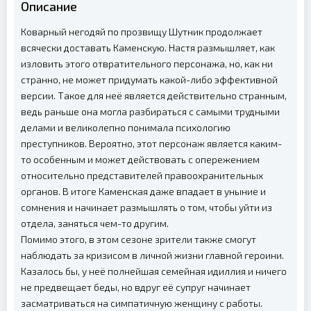
Описание
Коварный негодяй по прозвищу Шутник продолжает
всячески доставать Каменскую. Настя размышляет, как
изловить этого отвратительного персонажа, но, как ни
странно, не может придумать какой-либо эффективной
версии. Такое для неё является действительно странным,
ведь раньше она могла разбираться с самыми трудными
делами и великолепно понимала психологию
преступников. Вероятно, этот персонаж является каким-
то особенным и может действовать с опережением
относительно представителей правоохранительных
органов. В итоге Каменская даже впадает в уныние и
сомнения и начинает размышлять о том, чтобы уйти из
отдела, заняться чем-то другим.
Помимо этого, в этом сезоне зрители также смогут
наблюдать за кризисом в личной жизни главной героини.
Казалось бы, у неё полнейшая семейная идиллия и ничего
не предвещает беды, но вдруг её супруг начинает
засматриваться на симпатичную женщину с работы.