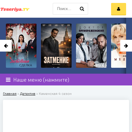
Наше меню (нажмите)
Главная
»
Детектив
» Каменская 4 сезон