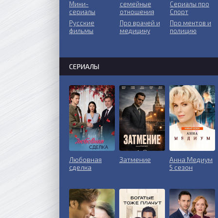
Мини-
ceмeйныe
Сериалы про
сериалы
oтнoшeния
Спорт
Русские
Пpo врачей и
Про ментов и
фильмы
медицину
полицию
СЕРИАЛЫ
Любовная
Затмение
Анна Медиум
сделка
5 сезон