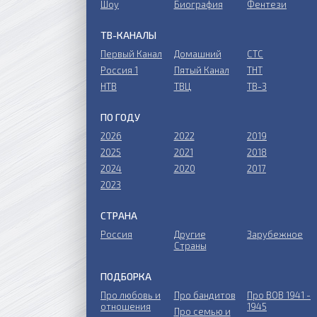
Шоу
Биография
Фентези
ТВ-КАНАЛЫ
Первый Канал
Домашний
СТС
Россия 1
Пятый Канал
ТНТ
НТВ
ТВЦ
ТВ-3
ПО ГОДУ
2026
2022
2019
2025
2021
2018
2024
2020
2017
2023
СТРАНА
Россия
Другие
Зарубежное
Страны
ПОДБОРКА
Про любовь и
Про бандитов
Пpo ВОВ 1941 -
отношения
1945
Пpo ceмью и