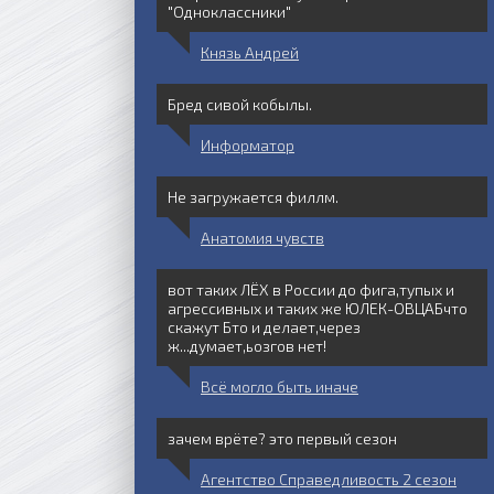
"Одноклассники"
Князь Андрей
Бред сивой кобылы.
Информатор
Не загружается филлм.
Анатомия чувств
7 серия
8 серия
вот таких ЛЁХ в России до фига,тупых и
агрессивных и таких же ЮЛЕК-ОВЦАБчто
скажут Бто и делает,через
ж...думает,ьозгов нет!
Всё могло быть иначе
зачем врёте? это первый сезон
Агентство Справедливость 2 сезон