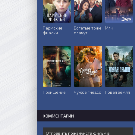
Пармские
Богатые тоже
Мяч
фиалки
плачут
Похищение
Чужое гнездо
Новая земля
КОММЕНТАРИИ
Отправить пожалуйста фильм в