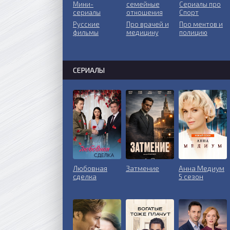
Мини-
ceмeйныe
Сериалы про
сериалы
oтнoшeния
Спорт
Русские
Пpo врачей и
Про ментов и
фильмы
медицину
полицию
СЕРИАЛЫ
Любовная
Затмение
Анна Медиум
сделка
5 сезон