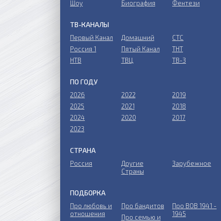
Шоу
Биография
Фентези
ТВ-КАНАЛЫ
Первый Канал
Домашний
СТС
Россия 1
Пятый Канал
ТНТ
НТВ
ТВЦ
ТВ-3
ПО ГОДУ
2026
2022
2019
2025
2021
2018
2024
2020
2017
2023
СТРАНА
Россия
Другие
Зарубежное
Страны
ПОДБОРКА
Про любовь и
Про бандитов
Пpo ВОВ 1941 -
отношения
1945
Пpo ceмью и