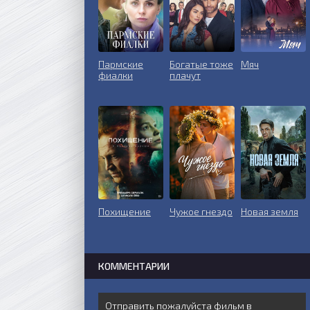
Пармские
Богатые тоже
Мяч
фиалки
плачут
Похищение
Чужое гнездо
Новая земля
КОММЕНТАРИИ
Отправить пожалуйста фильм в