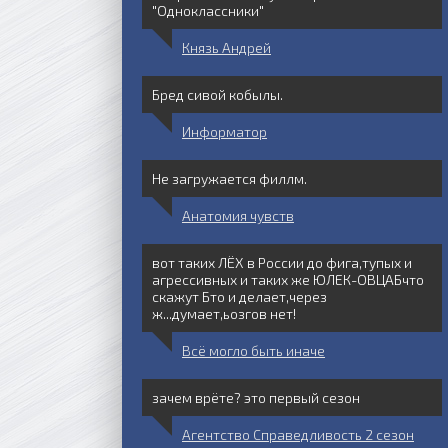
"Одноклассники"
Князь Андрей
Бред сивой кобылы.
Информатор
Не загружается филлм.
Анатомия чувств
вот таких ЛЁХ в России до фига,тупых и
агрессивных и таких же ЮЛЕК-ОВЦАБчто
скажут Бто и делает,через
ж...думает,ьозгов нет!
Всё могло быть иначе
зачем врёте? это первый сезон
Агентство Справедливость 2 сезон