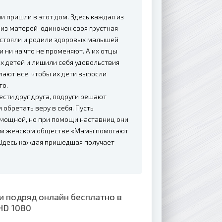
ни пришли в этот дом. Здесь каждая из
 из матерей-одиночек своя грустная
выстояли и родили здоровых малышей
и ни на что не променяют. А их отцы
х детей и лишили себя удовольствия
ют все, чтобы их дети выросли
то.
сти друг друга, подруги решают
обретать веру в себя. Пусть
омощной, но при помощи наставниц они
этом женском обществе «Мамы помогают
Здесь каждая пришедшая получает
и подряд онлайн бесплатно в
HD 1080