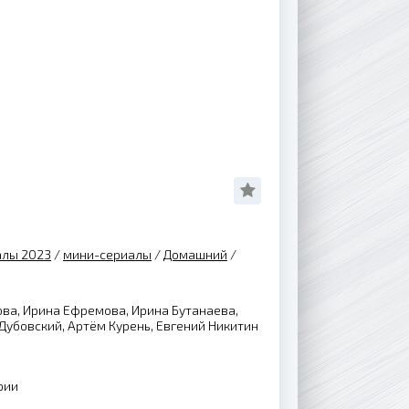
Н
алы 2023
/
мини-сериалы
/
Домашний
/
ва, Ирина Ефремова, Ирина Бутанаева,
Дубовский, Артём Курень, Евгений Никитин
рии