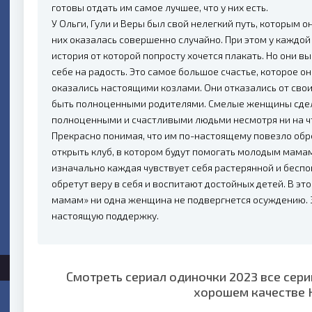
готовы отдать им самое лучшее, что у них есть.
У Ольги, Гули и Веры был свой нелегкий путь, которым о
них оказалась совершенно случайно. При этом у каждой
история от которой попросту хочется плакать. Но они 
себе на радость. Это самое большое счастье, которое он
оказались настоящими козлами. Они отказались от свои
быть полноценными родителями. Смелые женщины сдела
полноценными и счастливыми людьми несмотря ни на ч
Прекрасно понимая, что им по-настоящему повезло обре
открыть клуб, в котором будут помогать молодым мамам 
изначально каждая чувствует себя растерянной и бесп
обретут веру в себя и воспитают достойных детей. В 
мамам» ни одна женщина не подвергнется осуждению. 
настоящую поддержку.
Смотреть сериал одиночки 2023 все сери
хорошем качестве 