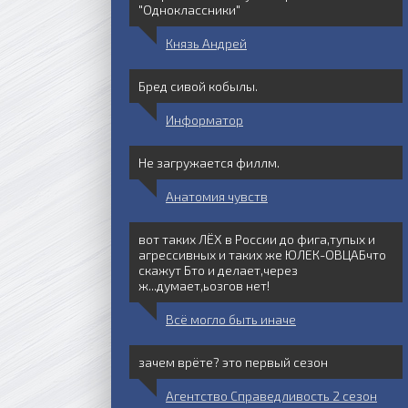
"Одноклассники"
Князь Андрей
Бред сивой кобылы.
Информатор
Не загружается филлм.
Анатомия чувств
вот таких ЛЁХ в России до фига,тупых и
агрессивных и таких же ЮЛЕК-ОВЦАБчто
1 серия
2 серия
скажут Бто и делает,через
ж...думает,ьозгов нет!
Всё могло быть иначе
зачем врёте? это первый сезон
Агентство Справедливость 2 сезон