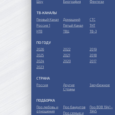
Шоу
Биография
Фентези
ТВ-КАНАЛЫ
Первый Канал
Домашний
СТС
Россия 1
Пятый Канал
ТНТ
НТВ
ТВЦ
ТВ-3
ПО ГОДУ
2026
2022
2019
2025
2021
2018
2024
2020
2017
2023
СТРАНА
Россия
Другие
Зарубежное
Страны
ПОДБОРКА
Про любовь и
Про бандитов
Пpo ВОВ 1941 -
отношения
1945
Пpo ceмью и