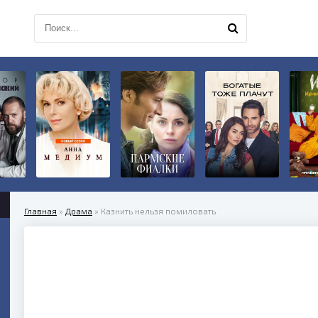
Главная
»
Драма
» Казнить нельзя помиловать