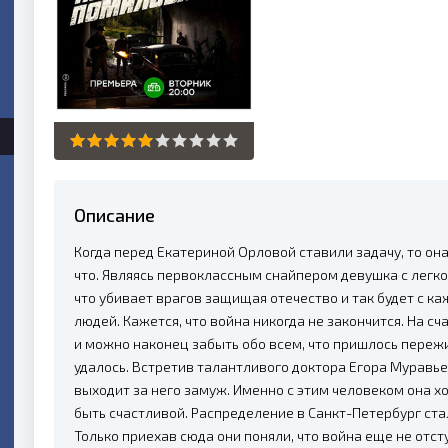
Описание
Когда перед Екатериной Орловой ставили задачу, то он
что. Являясь первоклассным снайпером девушка с легк
что убивает врагов защищая отечество и так будет с ка
людей. Кажется, что война никогда не закончится. На с
и можно наконец забыть обо всем, что пришлось пережи
удалось. Встретив талантливого доктора Егора Муравь
выходит за него замуж. Именно с этим человеком она х
быть счастливой. Распределение в Санкт-Петербург ста
Только приехав сюда они поняли, что война еще не отсту