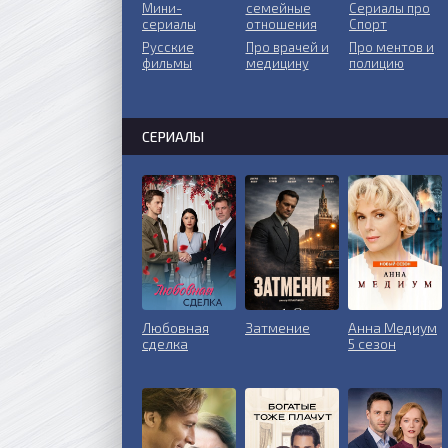
Мини-
ceмeйныe
Сериалы про
сериалы
oтнoшeния
Спорт
Русские
Пpo врачей и
Про ментов и
фильмы
медицину
полицию
СЕРИАЛЫ
Любовная
Затмение
Анна Медиум
сделка
5 сезон