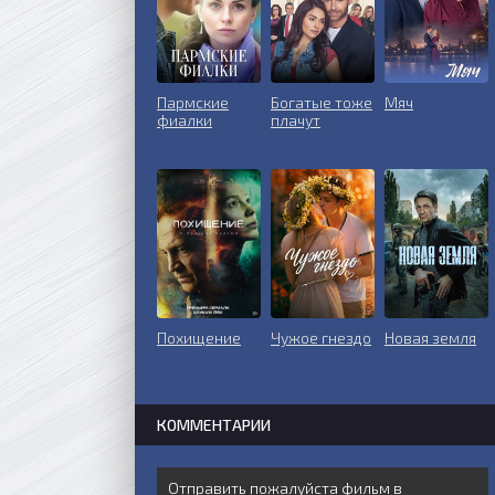
Пармские
Богатые тоже
Мяч
фиалки
плачут
Похищение
Чужое гнездо
Новая земля
КОММЕНТАРИИ
Отправить пожалуйста фильм в