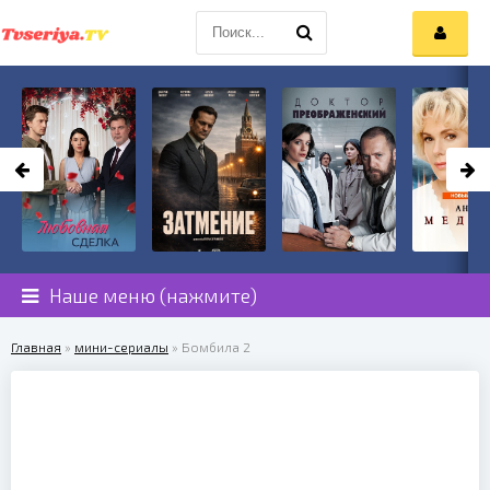
Наше меню (нажмите)
Главная
»
мини-сериалы
» Бомбила 2