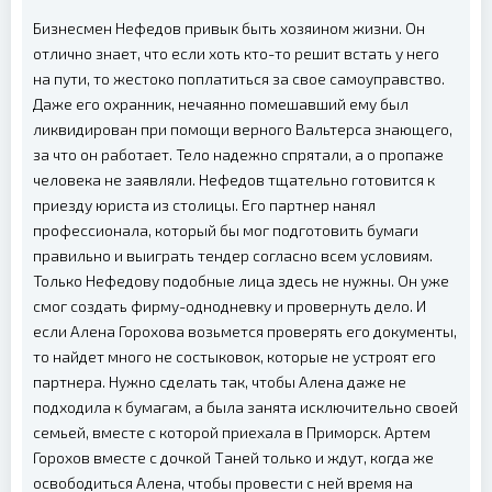
Бизнесмен Нефедов привык быть хозяином жизни. Он
отлично знает, что если хоть кто-то решит встать у него
на пути, то жестоко поплатиться за свое самоуправство.
Даже его охранник, нечаянно помешавший ему был
ликвидирован при помощи верного Вальтерса знающего,
за что он работает. Тело надежно спрятали, а о пропаже
человека не заявляли. Нефедов тщательно готовится к
приезду юриста из столицы. Его партнер нанял
профессионала, который бы мог подготовить бумаги
правильно и выиграть тендер согласно всем условиям.
Только Нефедову подобные лица здесь не нужны. Он уже
смог создать фирму-однодневку и провернуть дело. И
если Алена Горохова возьмется проверять его документы,
то найдет много не состыковок, которые не устроят его
партнера. Нужно сделать так, чтобы Алена даже не
подходила к бумагам, а была занята исключительно своей
семьей, вместе с которой приехала в Приморск. Артем
Горохов вместе с дочкой Таней только и ждут, когда же
освободиться Алена, чтобы провести с ней время на