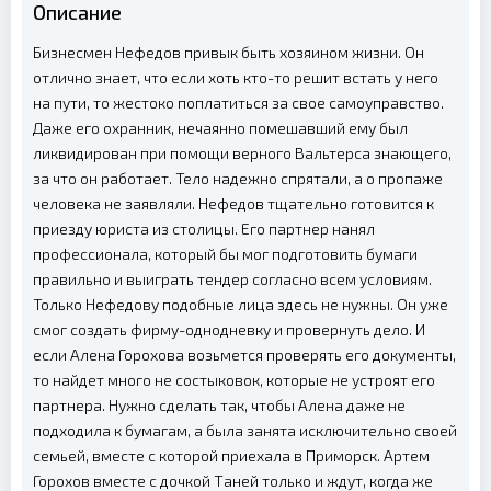
Описание
Бизнесмен Нефедов привык быть хозяином жизни. Он
отлично знает, что если хоть кто-то решит встать у него
на пути, то жестоко поплатиться за свое самоуправство.
Даже его охранник, нечаянно помешавший ему был
ликвидирован при помощи верного Вальтерса знающего,
за что он работает. Тело надежно спрятали, а о пропаже
человека не заявляли. Нефедов тщательно готовится к
приезду юриста из столицы. Его партнер нанял
профессионала, который бы мог подготовить бумаги
правильно и выиграть тендер согласно всем условиям.
Только Нефедову подобные лица здесь не нужны. Он уже
смог создать фирму-однодневку и провернуть дело. И
если Алена Горохова возьмется проверять его документы,
то найдет много не состыковок, которые не устроят его
партнера. Нужно сделать так, чтобы Алена даже не
подходила к бумагам, а была занята исключительно своей
семьей, вместе с которой приехала в Приморск. Артем
Горохов вместе с дочкой Таней только и ждут, когда же