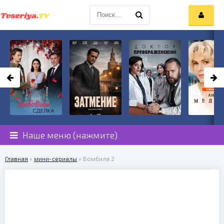
Наше меню (нажмите)
Главная
»
мини-сериалы
» Бомбила 2