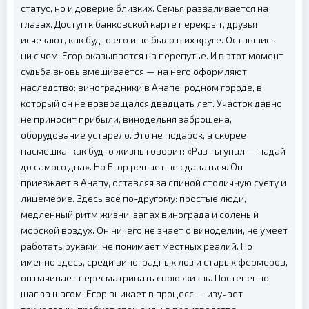
статус, но и доверие близких. Семья разваливается на
глазах. Доступ к банковской карте перекрыт, друзья
исчезают, как будто его и не было в их круге. Оставшись
ни с чем, Егор оказывается на перепутье. И в этот момент
судьба вновь вмешивается — на него оформляют
наследство: виноградники в Анапе, родном городе, в
который он не возвращался двадцать лет. Участок давно
не приносит прибыли, винодельня заброшена,
оборудование устарело. Это не подарок, а скорее
насмешка: как будто жизнь говорит: «Раз ты упал — падай
до самого дна». Но Егор решает не сдаваться. Он
приезжает в Анапу, оставляя за спиной столичную суету и
лицемерие. Здесь всё по-другому: простые люди,
медленный ритм жизни, запах винограда и солёный
морской воздух. Он ничего не знает о виноделии, не умеет
работать руками, не понимает местных реалий. Но
именно здесь, среди виноградных лоз и старых фермеров,
он начинает пересматривать свою жизнь. Постепенно,
шаг за шагом, Егор вникает в процесс — изучает