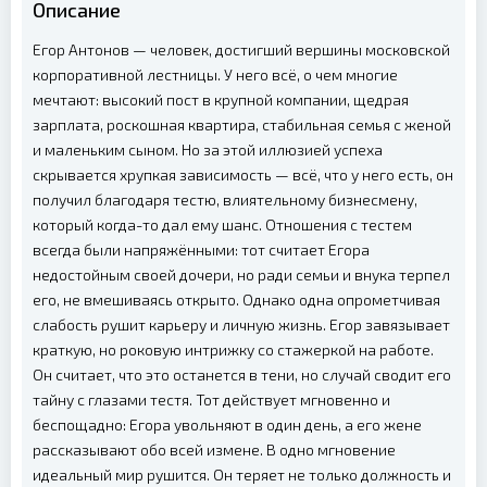
Описание
Егор Антонов — человек, достигший вершины московской
корпоративной лестницы. У него всё, о чем многие
мечтают: высокий пост в крупной компании, щедрая
зарплата, роскошная квартира, стабильная семья с женой
и маленьким сыном. Но за этой иллюзией успеха
скрывается хрупкая зависимость — всё, что у него есть, он
получил благодаря тестю, влиятельному бизнесмену,
который когда-то дал ему шанс. Отношения с тестем
всегда были напряжёнными: тот считает Егора
недостойным своей дочери, но ради семьи и внука терпел
его, не вмешиваясь открыто. Однако одна опрометчивая
слабость рушит карьеру и личную жизнь. Егор завязывает
краткую, но роковую интрижку со стажеркой на работе.
Он считает, что это останется в тени, но случай сводит его
тайну с глазами тестя. Тот действует мгновенно и
беспощадно: Егора увольняют в один день, а его жене
рассказывают обо всей измене. В одно мгновение
идеальный мир рушится. Он теряет не только должность и