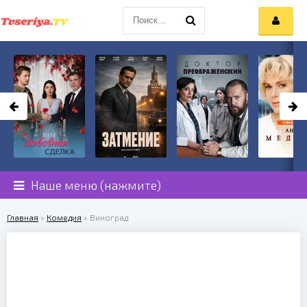
Наше меню (нажмите)
Главная
»
Комедия
» Виноград