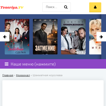
Наше меню (нажмите)
Главная
»
Криминал
» Шахматная королева