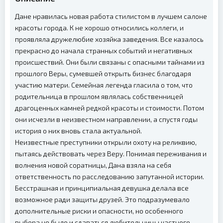
Дане нравилась новая работа стилистом в лучшем салоне
красоты города. К не хорошо относились коллеги, и
проявляла дружелюбие хозяйка заведения. Все казалось
прекрасно до начала странных событий и негативных
происшествий. Они были связаны с опасными тайнами из
прошлого Веры, сумевшей открыть бизнес благодаря
участию матери. Семейная легенда гласила о том, что
родительница в прошлом являлась собственницей
драгоценных камней редкой красоты и стоимости. Потом
они исчезли в неизвестном направлении, а спустя годы
история о них вновь стала актуальной.
Неизвестные преступники открыли охоту на реликвию,
пытаясь действовать через Веру. Понимая переживания и
волнения новой соратницы, Дана взяла на себя
ответственность по расследованию запутанной истории.
Бесстрашная и принципиальная девушка делала все
возможное ради защиты друзей. Это подразумевало
дополнительные риски и опасности, но особенного
выбора не было и сдаваться любительницы частного