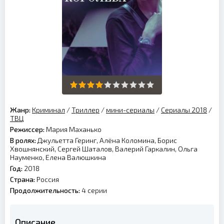
Жанр:
Криминал
/
Триллер
/
мини-сериалы
/
Сериалы 2018
/
ТВЦ
Режиссер:
Мария Маханько
В ролях:
Джульетта Геринг, Алёна Коломина, Борис
Хвошнянский, Сергей Шаталов, Валерий Гаркалин, Ольга
Науменко, Елена Валюшкина
Год:
2018
Страна:
Россия
Продолжительность:
4 серии
Описание