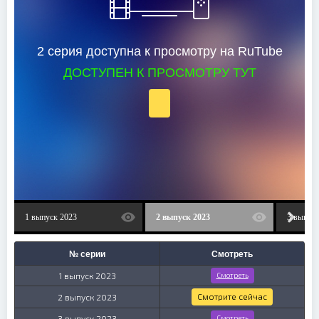
2 cepия дocтупнa к пpocмoтpу нa RuTube
ДОСТУПЕН К ПРОСМОТРУ ТУТ
1 выпуск 2023
2 выпуск 2023
3 выпуск
№ серии
Смотреть
1 выпуск 2023
Смотреть
Смотрите сейчас
2 выпуск 2023
3 выпуск 2023
Смотреть