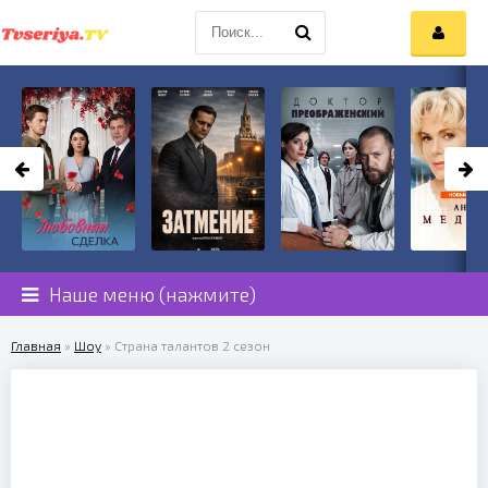
Наше меню (нажмите)
Главная
»
Шоу
» Страна талантов 2 сезон