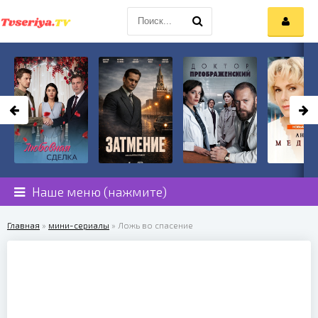
Наше меню (нажмите)
Главная
»
мини-сериалы
» Ложь во спасение