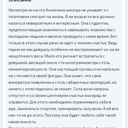
Несмотря ни на что Анжелика никогда не унывает и с
позитивом смотрит на жизнь. В ее возрасте все должно
казаться невероятным и интересным. Она студентка,
предпочитающая знакомиться завязывать знакомства с
молодыми людьми и весело проводить с ними время. Вот
только в этом случае речи не идет о личном счастье. Ведь
парни ее как девушку особенно не воспринимают из-за ее
нешуточного веса. Мало кто рискнет встречаться с
девушкой, весящей около ста килограммов при столь
миниатюрном росте. Она настоящий пухляш и ни капельки
не стесняется своей фигуры. Она знает, что сама
виновата в появлении и столь габаритных пропорций, но
ничего с этим поделать не может. Сила воли напрочь
отпустит и со своим центнером счастья она вряд ли
справится. Для этого необходимо ограничивать себя в
еде, заниматься спортом, тренировать силу воли. А ей все
как-то не до этого. Поэтому она будет любить себя такой
какая она есть.