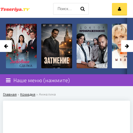
Наше меню (нажмите)
Главная
»
Комедия
» Анжелика