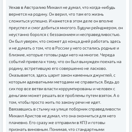
Уехав в Австралию Михаил не думал, что когда-нибудь
вернется на родину. Он верил, что там его жизнь
сложиться успешно. И кажется в этом деле он вполне
преуспел и смог добиться многого. Будучи рейнджером, он
неустанно боролся с беззаконием и несправедливостью.
Он был уверен, что сможет до конца дней работать здесь
и не думать о том, что в России у него остались родные и
близкие, которые готовы ради него на многое. Череда
событий привела к тому, что он был вынужден поехать на
родину, встретившую его совершенно не ласково.
Оказывается, здесь царит закон каменных джунглей, с
которым адекватными методами не справиться. Ведь до
сих пор все ветви власти коррумпированы и человек с
деньгами может решать все проблемы путем взяток. А о
том, чтобы просто жить по закону речи не идет.
Ввязавшись в стычку на улице поборник справедливости
Михаил Аристов не думал, что она окончиться для него
плачевно. Его сразу же отправили в КПЗ и готовы
признать виновным. Понимая, что стандартными