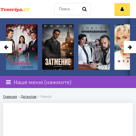
Наше меню (нажмите)
Главная
»
Детектив
» Чужой