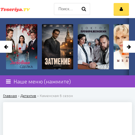
Наше меню (нажмите)
Главная
»
Детектив
» Каменская 6 сезон