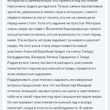
интересно и занимательно. Кто прячется под костюмом
персонажа трудно догадаться. Только самые прозорливые
зрители, уверенные в своем слухе и интуиции с самого
первого момента, могут понять, кто же на самом деле
перед ними стоит. Хотя это задание не простое. Матерые
члены жюри, во главе с Филиппом Киркоровым до самого
конца пытаются понять, кто же в реальности стоит перед
ними. Эта интрига, которая задевает за живое и щекочет
нервы. На этот раз в стане жюри появится новый
участник. Алексей Воробьев придет на смену Тимуру
Батруддинову. Валерия, Регина Тодаренко и Тимур
Родригез все также пытаются разгадать участников
помогая поп-королю российской эстрады справиться с
этим непростым заданием.
Поддерживать участников и задавать им каверзные
вопросы продолжает все тот же Вячеслав Макаров
отлично знающий, как выступать на сцене и чувствовать
себя не в своей тарелке под пристальным взглядом жюри.
Он настраивает участников на нужный лад и всегда
помогает, когда в этом есть необходимость. В новом