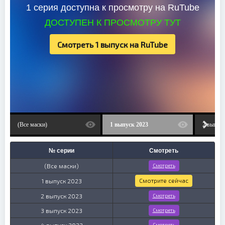
1 cepия дocтупнa к пpocмoтpу нa RuTube
ДОСТУПЕН К ПРОСМОТРУ ТУТ
Cмoтpeть 1 выпуcк нa RuTube
(Все маски)
1 выпуск 2023
2 выпуск
№ серии
Смотреть
(Все маски)
Смотреть
Смотрите сейчас
1 выпуск 2023
2 выпуск 2023
Смотреть
3 выпуск 2023
Смотреть
4 выпуск 2023
Смотреть