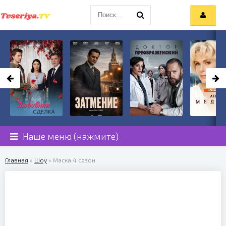
Наше меню (нажмите)
Главная
»
Шоу
» Маска 4 сезон