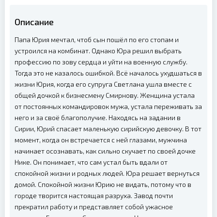
Описание
Папа Юрия мечтал, чтоб сын пошёл по его стопам и
устроился на комбинат. Однако Юра решил выбрать
профессию по зову сердца и уйти на военную службу.
Тогда это не казалось ошибкой. Всё началось ухудшаться в
жизни Юрия, когда его супруга Светлана ушла вместе с
общей дочкой к бизнесмену Смирнову. Женщина устала
от постоянных командировок мужа, устала переживать за
него и за своё благополучие.
Находясь на задании в
Сирии, Юрий спасает маленькую сирийскую девочку. В тот
момент, когда он встречается с ней глазами, мужчина
начинает осознавать, как сильно скучает по своей дочке
Нике. Он понимает, что сам устал быть вдали от
спокойной жизни и родных людей. Юра решает вернуться
домой.
Спокойной жизни Юрию не видать, потому что в
городе творится настоящая разруха. Завод почти
прекратил работу и представляет собой ужасное