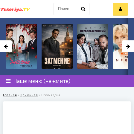
Наше меню (нажмите)
Главная
»
Криминал
» Возмездие