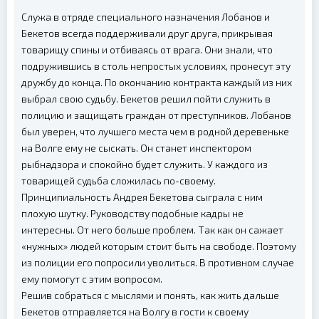
Служа в отряде специального назначения Лобанов и
Бекетов всегда поддерживали друг друга, прикрывая
товарищу спины и отбиваясь от врага. Они знали, что
подружившись в столь непростых условиях, пронесут эту
дружбу до конца. По окончанию контракта каждый из них
выбрал свою судьбу. Бекетов решил пойти служить в
полицию и защищать граждан от преступников. Лобанов
был уверен, что лучшего места чем в родной деревеньке
на Волге ему не сыскать. Он станет инспектором
рыбнадзора и спокойно будет служить. У каждого из
товарищей судьба сложилась по-своему.
Принципиальность Андрея Бекетова сыграла с ним
плохую шутку. Руководству подобные кадры не
интересны. От него больше проблем. Так как он сажает
«нужных» людей которым стоит быть на свободе. Поэтому
из полиции его попросили уволиться. В противном случае
ему помогут с этим вопросом.
Решив собраться с мыслями и понять, как жить дальше
Бекетов отправляется на Волгу в гости к своему