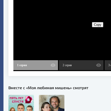
1 серия
2 серия
3 
Вместе с «Моя любимая мишень» смотрят