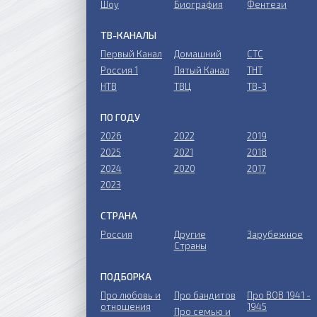
Шоу
Биография
Фентези
ТВ-КАНАЛЫ
Первый Канал
Домашний
СТС
Россия 1
Пятый Канал
ТНТ
НТВ
ТВЦ
ТВ-3
ПО ГОДУ
2026
2022
2019
2025
2021
2018
2024
2020
2017
2023
СТРАНА
Россия
Другие
Зарубежное
Страны
ПОДБОРКА
Про любовь и
Про бандитов
Пpo ВОВ 1941 -
отношения
1945
Пpo ceмью и