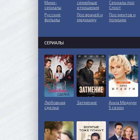
Мини-
ceмeйныe
Сериалы про
сериалы
oтнoшeния
Спорт
Русские
Пpo врачей и
Про ментов и
фильмы
медицину
полицию
СЕРИАЛЫ
Любовная
Затмение
Анна Медиум
сделка
5 сезон