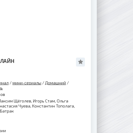
НЛАЙН
инал
/
мини-сериалы
/
Домашний
/
вь
нов
аксим Щёголев, Игорь Стам, Ольга
Анастасия Чуева, Константин Тополага,
 Батрак
рии