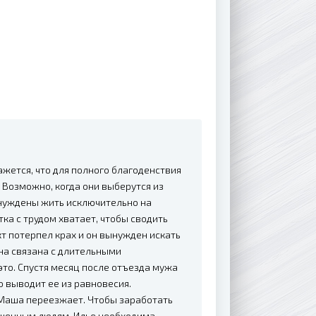
жется, что для полного благоденствия
 Возможно, когда они выберутся из
ынуждены жить исключительно на
ка с трудом хватает, чтобы сводить
кт потерпел крах и он вынужден искать
она связана с длительными
это. Спустя месяц после отъезда мужа
 выводит ее из равновесия.
, Маша переезжает. Чтобы заработать
еченным людям. Илье необходима