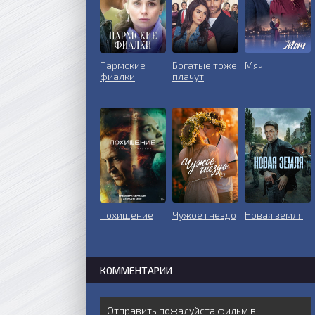
Пармские
Богатые тоже
Мяч
фиалки
плачут
Похищение
Чужое гнездо
Новая земля
КОММЕНТАРИИ
Отправить пожалуйста фильм в