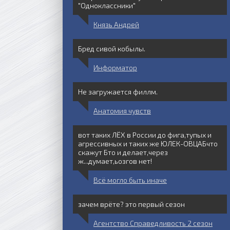
"Одноклассники"
Князь Андрей
Бред сивой кобылы.
Информатор
Не загружается филлм.
Анатомия чувств
вот таких ЛЁХ в России до фига,тупых и
агрессивных и таких же ЮЛЕК-ОВЦАБчто
скажут Бто и делает,через
ж...думает,ьозгов нет!
Всё могло быть иначе
зачем врёте? это первый сезон
Агентство Справедливость 2 сезон