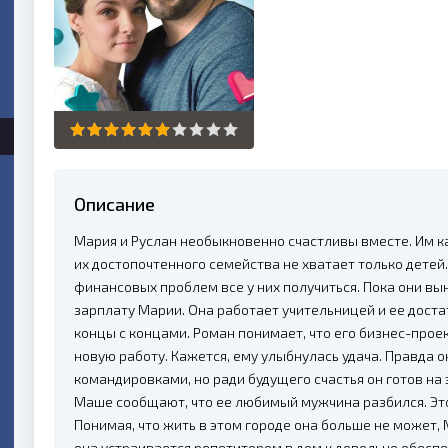
Описание
Мария и Руслан необыкновенно счастливы вместе. Им ка
их достопочтенного семейства не хватает только детей.
финансовых проблем все у них получиться. Пока они в
зарплату Марии. Она работает учительницей и ее достат
концы с концами. Роман понимает, что его бизнес-прое
новую работу. Кажется, ему улыбнулась удача. Правда 
командировками, но ради будущего счастья он готов на 
Маше сообщают, что ее любимый мужчина разбился. Это
Понимая, что жить в этом городе она больше не может
она устраивается репетитором в дом к довольно обесп