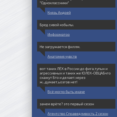
"Одноклассники"
Князь Андрей
Бред сивой кобылы.
Информатор
Не загружается филлм.
Анатомия чувств
вот таких ЛЁХ в России до фига,тупых и
агрессивных и таких же ЮЛЕК-ОВЦАБчто
скажут Бто и делает,через
ж...думает,ьозгов нет!
Всё могло быть иначе
зачем врёте? это первый сезон
Агентство Справедливость 2 сезон
1 серия 2023
2 серия 2023