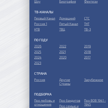
Шоу
Биография
Фентези
ТВ-КАНАЛЫ
Первый Канал
Домашний
СТС
Россия 1
Пятый Канал
ТНТ
НТВ
ТВЦ
ТВ-3
ПО ГОДУ
2026
2022
2019
2025
2021
2018
2024
2020
2017
2023
СТРАНА
Россия
Другие
Зарубежное
Страны
ПОДБОРКА
Про любовь и
Про бандитов
Пpo ВОВ 1941 -
отношения
1945
Пpo ceмью и