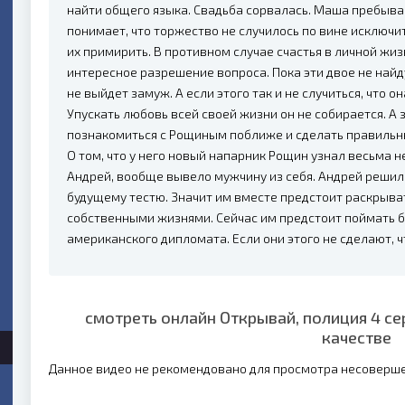
найти общего языка. Свадьба сорвалась. Маша пребыва
понимает, что торжество не случилось по вине исключи
их примирить. В противном случае счастья в личной жиз
интересное разрешение вопроса. Пока эти двое не най
не выйдет замуж. А если этого так и не случиться, что 
Упускать любовь всей своей жизни он не собирается. А з
познакомиться с Рощиным поближе и сделать правильн
О том, что у него новый напарник Рощин узнал весьма н
Андрей, вообще вывело мужчину из себя. Андрей решил
будущему тестю. Значит им вместе предстоит раскрыва
собственными жизнями. Сейчас им предстоит поймать 
американского дипломата. Если они этого не сделают, 
смотреть онлайн Открывай, полиция 4 с
качестве
Данное видео не рекомендовано для просмотра несоверш