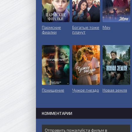
Пармские
Богатые тоже
Мяч
фиалки
плачут
Похищение
Чужое гнездо
Новая земля
КОММЕНТАРИИ
Отправить пожалуйста фильм в