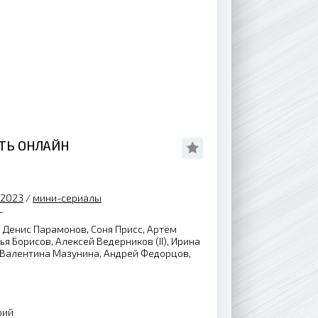
ЕТЬ ОНЛАЙН
 2023
/
мини-сериалы
г
 Денис Парамонов, Соня Присс, Артём
ья Борисов, Алексей Ведерников (II), Ирина
, Валентина Мазунина, Андрей Федорцов,
рий