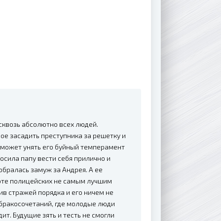
сквозь абсолютно всех людей.
ное засадить преступника за решетку и
о может унять его буйный темперамент
росила папу вести себя прилично и
обралась замуж за Андрея. А ее
боте полицейских не самым лучшим
в стражей порядка и его ничем не
 бракосочетаний, где молодые люди
т. Будущие зять и тесть не смогли