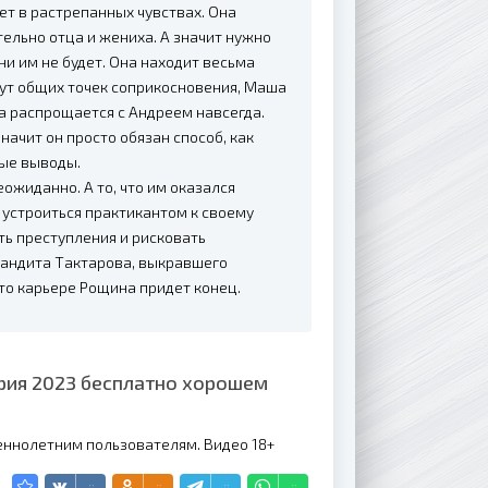
ет в растрепанных чувствах. Она
тельно отца и жениха. А значит нужно
ни им не будет. Она находит весьма
дут общих точек соприкосновения, Маша
она распрощается с Андреем навсегда.
начит он просто обязан способ, как
ые выводы.
еожиданно. А то, что им оказался
 устроиться практикантом к своему
ть преступления и рисковать
бандита Тактарова, выкравшего
что карьере Рощина придет конец.
ерия 2023 бесплатно хорошем
еннолетним пользователям. Видео 18+