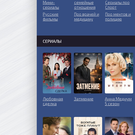
Мини-
ceмeйныe
Сериалы про
сериалы
oтнoшeния
Спорт
Русские
Пpo врачей и
Про ментов и
фильмы
медицину
полицию
СЕРИАЛЫ
Любовная
Затмение
Анна Медиум
сделка
5 сезон