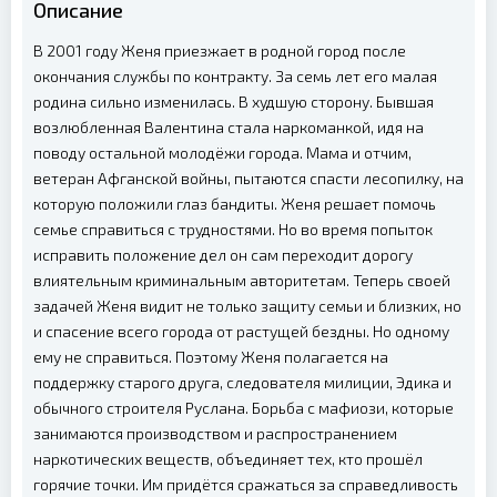
Описание
В 2001 году Женя приезжает в родной город после
окончания службы по контракту. За семь лет его малая
родина сильно изменилась. В худшую сторону. Бывшая
возлюбленная Валентина стала наркоманкой, идя на
поводу остальной молодёжи города. Мама и отчим,
ветеран Афганской войны, пытаются спасти лесопилку, на
которую положили глаз бандиты.
Женя решает помочь
семье справиться с трудностями. Но во время попыток
исправить положение дел он сам переходит дорогу
влиятельным криминальным авторитетам. Теперь своей
задачей Женя видит не только защиту семьи и близких, но
и спасение всего города от растущей бездны. Но одному
ему не справиться. Поэтому Женя полагается на
поддержку старого друга, следователя милиции, Эдика и
обычного строителя Руслана.
Борьба с мафиози, которые
занимаются производством и распространением
наркотических веществ, объединяет тех, кто прошёл
горячие точки. Им придётся сражаться за справедливость