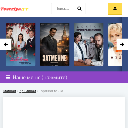
Наше меню (нажмите)
Главная
»
Криминал
» Горячая точка