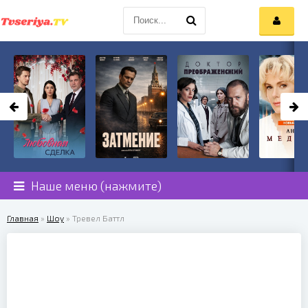
Наше меню (нажмите)
Главная
»
Шоу
» Тревел Баттл