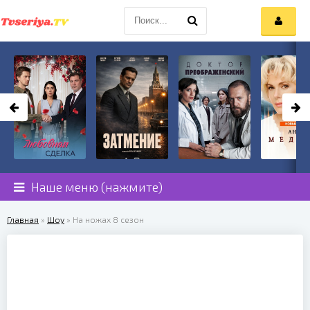
Наше меню (нажмите)
Главная
»
Шоу
» На ножах 8 сезон