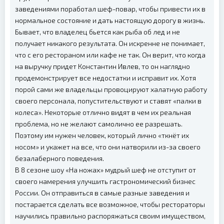
заведениями поработал шеф-повар, чтобы привести их в
нормальное состояние и дать настоящую дорогу в жизнь.
Бывает, что владелец бьется как рыба об лед и не
получает никакого результата. Он искренне не понимает,
что с его рестораном или кафе не так. Он верит, что когда
на выручку придет Константин Ивлев, то он наглядно
продемонстрирует все недостатки и исправит их. Хотя
порой сами же владельцы провоцируют халатную работу
своего персонала, попустительствуют и ставят «палки в
колеса». Некоторые отлично видят в чем их реальная
проблема, но не желают самолично ее разрешать.
Поэтому им нужен человек, который лично «ткнёт их
носом» и укажет на все, что они натворили из-за своего
безалаберного поведения.
В 8 сезоне шоу «На ножах» мудрый шеф не отступит от
своего намерения улучшить гастрономический бизнес
России. Он отправиться в самые разные заведения и
постарается сделать все возможное, чтобы рестораторы
научились правильно распоряжаться своим имуществом,