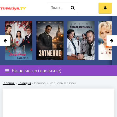
Наше меню (нажмите)
Главная
»
Комедия
» Ивановы-Ивановы 6 сезон