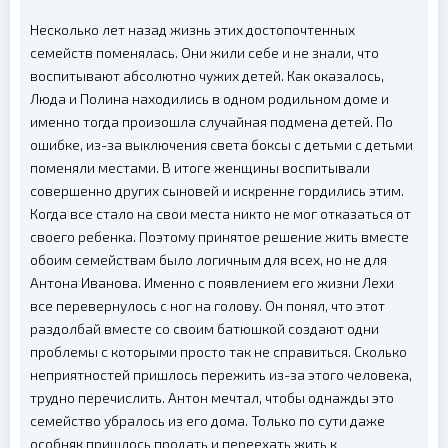
Несколько лет назад жизнь этих достопочтенных
семейств поменялась. Они жили себе и не знали, что
воспитывают абсолютно чужих детей. Как оказалось,
Люда и Полина находились в одном родильном доме и
именно тогда произошла случайная подмена детей. По
ошибке, из-за выключения света боксы с детьми с детьми
поменяли местами. В итоге женщины воспитывали
совершенно других сыновей и искренне гордились этим.
Когда все стало на свои места никто не мог отказаться от
своего ребенка. Поэтому принятое решение жить вместе
обоим семействам было логичным для всех, но не для
Антона Иванова. Именно с появлением его жизни Лехи
все перевернулось с ног на голову. Он понял, что этот
раздолбай вместе со своим батюшкой создают одни
проблемы с которыми просто так не справиться. Сколько
неприятностей пришлось пережить из-за этого человека,
трудно перечислить. Антон мечтал, чтобы однажды это
семейство убралось из его дома. Только по сути даже
особняк пришлось продать и переехать жить к