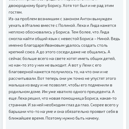
двоюродному брату Борису. Хотя тот был и не рад этим
гостям.
Из-за проблем возникшим с законом Антон вынужден
уехать в Италию вместе с Полиной. Леха и Лида кажется
неплохо обосновались у Бориса. Тем более, что Лида
смогла найти общий язык с невестой Бориса – Ниной. Ведь
именно благодаря Ивановым удалось создать столь
крепкий союз. А до этого соседи даже не общались. А
сейчас больше всего на свете хотят иметь общих детей,
но как-то это у них не выходит. А вот у Лехи с его
благоверной кажется получилось то, на что они и не
рассчитывали. Вот теперь они уж точно не упустят этого
малыша из виду и не позволят, чтобы его подменили в
родильном доме. Им уже хватило одного прецедента. А
еще Леха решил, что новая помощница Бориса, какая-то
странная. И за ней необходим глаз да глаз. Скорее всего у
барышни что-то на уме и она обязательно проявит себя в
ближайшее время. Поэтому нужно быть начеку.